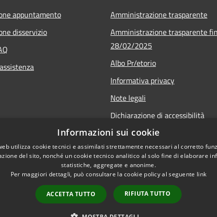
ione appuntamento
Amministrazione trasparente
one disservizio
Amministrazione trasparente fin
28/02/2025
FAQ
Albo Pr/etorio
 assistenza
Informativa privacy
Note legali
Dichiarazione di accessibilità
Informazioni sui cookie
Obiettivi di accessibilità
web utilizza cookie tecnici e assimilati strettamente necessari al corretto fu
azione del sito, nonché un cookie tecnico analitico al solo fine di elaborare i
statistiche, aggregate e anonime.
Per maggiori dettagli, può consultare la cookie policy al seguente
link
RIFIUTA TUTTO
ACCETTA TUTTO
l sito
Copyright © 2026 • Comune 
MOSTRA DETTAGLI