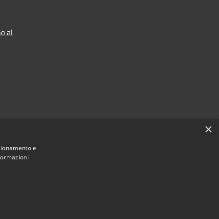
o al
×
nzionamento e
nformazioni
Municipium
Accesso redazione
di Ranica • Powered by
•