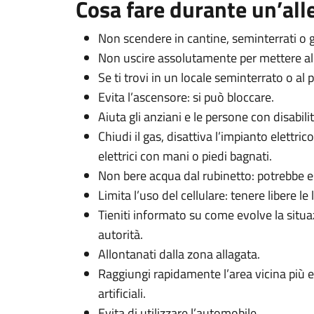
Cosa fare durante un’all
Non scendere in cantine, seminterrati o g
Non uscire assolutamente per mettere al 
Se ti trovi in un locale seminterrato o al pi
Evita l’ascensore: si può bloccare.
Aiuta gli anziani e le persone con disabilit
Chiudi il gas, disattiva l’impianto elettri
elettrici con mani o piedi bagnati.
Non bere acqua dal rubinetto: potrebbe 
Limita l’uso del cellulare: tenere libere le l
Tieniti informato su come evolve la situaz
autorità.
Allontanati dalla zona allagata.
Raggiungi rapidamente l’area vicina più 
artificiali.
Evita di utilizzare l’automobile.