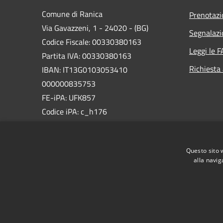
Comune di Ranica
Prenotaz
Via Gavazzeni, 1 - 24020 - (BG)
Segnalazi
Codice Fiscale: 00330380163
Leggi le 
Partita IVA: 00330380163
Richiesta
IBAN: IT13G0103053410
000000835753
FE-iPA: UFK857
Codice iPA: c_h176
PEC:
comune.ranica@pec.regione.lombardia.it
Questo sito 
Centralino Unico: +39 035 479011
alla navig
RSS
Accessibilità
Privacy
Cookie
Mappa de