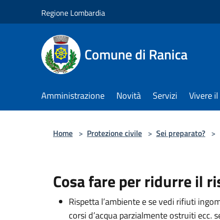
Salta al contenuto principale
Regione Lombardia
Comune di Ranica
Amministrazione
Novità
Servizi
Vivere 
Home
>
Protezione civile
>
Sei preparato?
>
Cosa fare per ridurre il r
Rispetta l’ambiente e se vedi rifiuti ingo
corsi d’acqua parzialmente ostruiti ecc. 