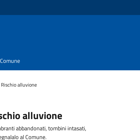
il Comune
Rischio alluvione
ischio alluvione
mbranti abbandonati, tombini intasati,
segnalalo al Comune.