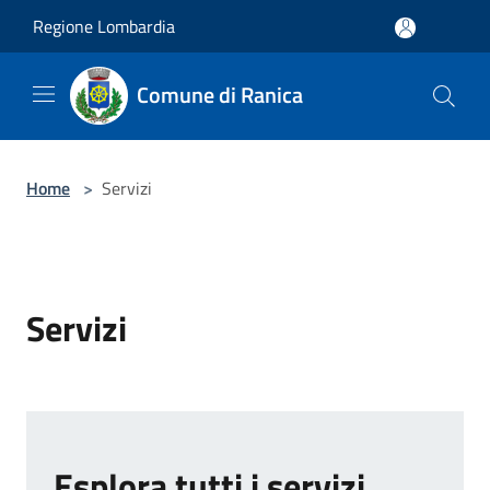
Salta al contenuto principale
Regione Lombardia
Comune di Ranica
Home
>
Servizi
Servizi
Esplora tutti i servizi