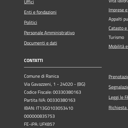
Vita lavor
Uffici
Imprese 
Enti e fondazioni
Appalti pu
Politici
Catasto e
Personale Amministrativo
Turismo
Documenti e dati
Mobilità e
CONTATTI
Comune di Ranica
Prenotaz
Via Gavazzeni, 1 - 24020 - (BG)
Segnalazi
Codice Fiscale: 00330380163
Leggi le 
Partita IVA: 00330380163
Richiesta
IBAN: IT13G0103053410
000000835753
FE-iPA: UFK857