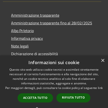
Amministrazione trasparente
Amministrazione trasparente fino al 28/02/2025
Albo Pr/etorio
Informativa privacy
Note legali
Dichiarazione di accessibilità
×
Obiettivi di accessibilità
Informazioni sui cookie
Questo sito web utilizza cookie tecnici e assimilati strettamente
necessari al corretto funzionamento e alla navigazione del sito,
nonché un cookie tecnico analitico al solo fine di elaborare
informazioni statistiche, aggregate e anonime.
RSS
Copyright © 2026 • Comune di
Per maggiori dettagli, può consultare la cookie policy al seguente
link
Accessibilità
Ranica • Powered by
Privacy
Municipium
Accesso
•
RIFIUTA TUTTO
ACCETTA TUTTO
Cookie
redazione