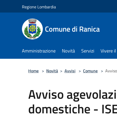
Salta al contenuto principale
Regione Lombardia
Comune di Ranica
Amministrazione
Novità
Servizi
Vivere 
Home
>
Novità
>
Avvisi
>
Comune
>
Avviso
Avviso agevolazi
domestiche - IS