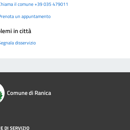
Chiama il comune +39 035 479011
Prenota un appuntamento
lemi in città
Segnala disservizio
Comune di Ranica
E DI SERVIZIO