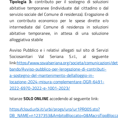
Tipologia 3:
contributo per il sostegno di soluzioni
abitative temporanee (individuate dal cittadino o dal
servizio sociale del Comune di residenza). Erogazione di
un contributo economico per le spese dirette e/o
intermediate dal Comune di residenza in soluzioni
abitative temporanee, in attesa di una soluzione
alloggiativa stabile
Avviso Pubblico e i relativi allegati sul sito di Servizi
Sociosanitari Val Seriana S.r.l., al seguente
link:
https://www.ssvalseriana.org/societa/comunicazioni/det
bando/Avviso-pubblico-per-lerogazione-di-contributi-
a-sostegno-del-mantenimento-dellalloggio-in-
locazione-2024-misura-complementare-DGR-6491-
2022-6970-2022-e-1001-2023/
Istanze
SOLO ONLINE
accedendo al seguente link:
https://cloud.urbi.it/urbi/progs/urp/ur1PR005.sto?
DB_NAME=n1237353&AmbitoBloccato=0&MacroTipoBloccat