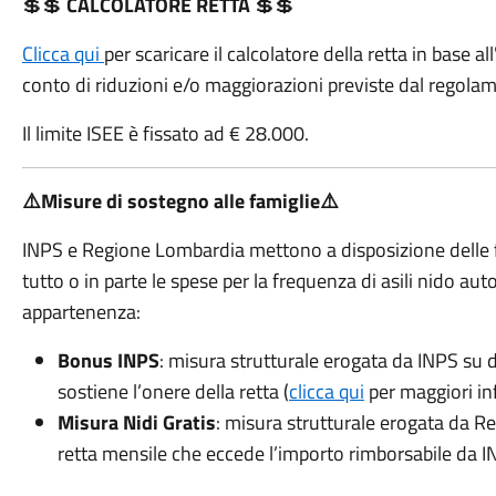
💲💲
CALCOLATORE RETTA
💲💲
Clicca qui
per scaricare il calcolatore della retta in base al
conto di riduzioni e/o maggiorazioni previste dal regol
Il limite ISEE è fissato ad € 28.000.
⚠️Misure di sostegno alle famiglie⚠️
INPS e Regione Lombardia mettono a disposizione delle fa
tutto o in parte le spese per la frequenza di asili nido auto
appartenenza:
Bonus INPS
: misura strutturale erogata da INPS su
sostiene l’onere della retta (
clicca qui
per maggiori inf
Misura Nidi Gratis
: misura strutturale erogata da R
retta mensile che eccede l’importo rimborsabile da I