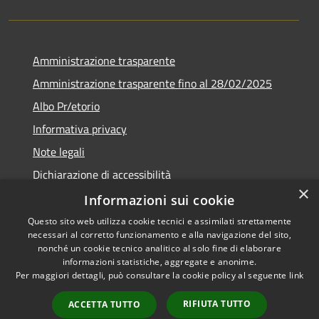
Amministrazione trasparente
Amministrazione trasparente fino al 28/02/2025
Albo Pr/etorio
Informativa privacy
Note legali
Dichiarazione di accessibilità
×
Obiettivi di accessibilità
Informazioni sui cookie
Questo sito web utilizza cookie tecnici e assimilati strettamente
necessari al corretto funzionamento e alla navigazione del sito,
nonché un cookie tecnico analitico al solo fine di elaborare
informazioni statistiche, aggregate e anonime.
RSS
Copyright © 2026 • Comune di
Per maggiori dettagli, può consultare la cookie policy al seguente
link
Accessibilità
Ranica • Powered by
Privacy
Municipium
Accesso
•
RIFIUTA TUTTO
ACCETTA TUTTO