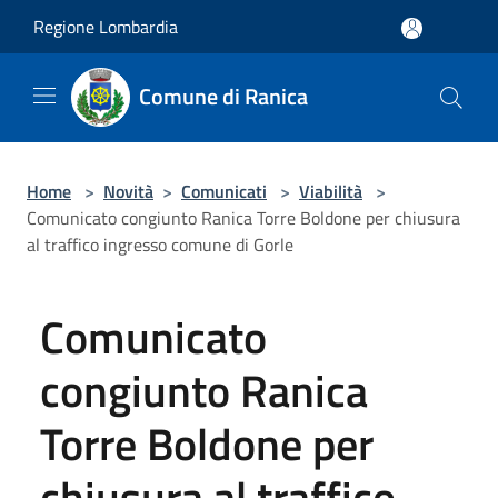
Salta al contenuto principale
Regione Lombardia
Comune di Ranica
Home
>
Novità
>
Comunicati
>
Viabilità
>
Comunicato congiunto Ranica Torre Boldone per chiusura
al traffico ingresso comune di Gorle
Comunicato
congiunto Ranica
Torre Boldone per
chiusura al traffico