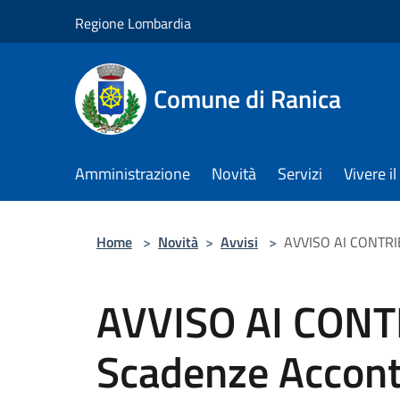
Salta al contenuto principale
Regione Lombardia
Comune di Ranica
Amministrazione
Novità
Servizi
Vivere 
Home
>
Novità
>
Avvisi
>
AVVISO AI CONTRIB
AVVISO AI CONT
Scadenze Accont