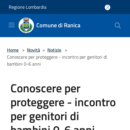
Salta al contenuto principale
Regione Lombardia
Comune di Ranica
Home
>
Novità
>
Notizie
>
Conoscere per proteggere - incontro per genitori di
bambini 0-6 anni
Conoscere per
proteggere - incontro
per genitori di
bambini 0-6 anni