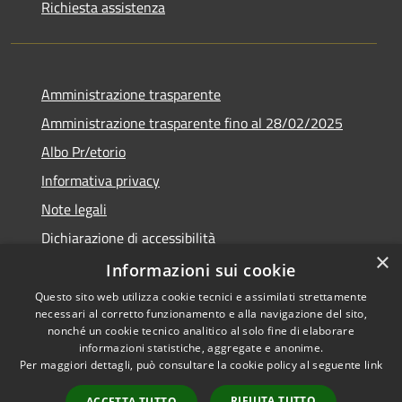
Richiesta assistenza
Amministrazione trasparente
Amministrazione trasparente fino al 28/02/2025
Albo Pr/etorio
Informativa privacy
Note legali
Dichiarazione di accessibilità
×
Obiettivi di accessibilità
Informazioni sui cookie
Questo sito web utilizza cookie tecnici e assimilati strettamente
necessari al corretto funzionamento e alla navigazione del sito,
nonché un cookie tecnico analitico al solo fine di elaborare
informazioni statistiche, aggregate e anonime.
RSS
Copyright © 2026 • Comune di
Per maggiori dettagli, può consultare la cookie policy al seguente
link
Accessibilità
Ranica • Powered by
Privacy
Municipium
Accesso
•
RIFIUTA TUTTO
ACCETTA TUTTO