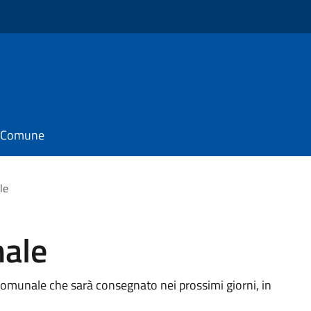
il Comune
le
nale
o Comunale che sarà consegnato nei prossimi giorni, in