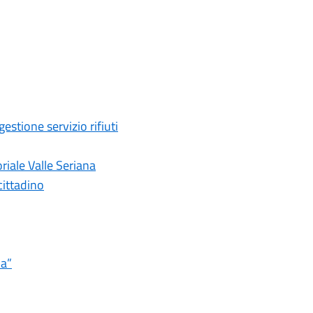
stione servizio rifiuti
riale Valle Seriana
cittadino
ia”