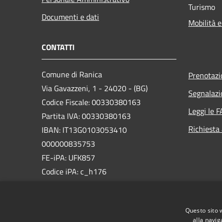
Turismo
Documenti e dati
Mobilità e
CONTATTI
Comune di Ranica
Prenotaz
Via Gavazzeni, 1 - 24020 - (BG)
Segnalazi
Codice Fiscale: 00330380163
Leggi le 
Partita IVA: 00330380163
Richiesta
IBAN: IT13G0103053410
000000835753
FE-iPA: UFK857
Codice iPA: c_h176
PEC:
comune.ranica@pec.regione.lombardia.it
Questo sito 
Centralino Unico: +39 035 479011
alla navig