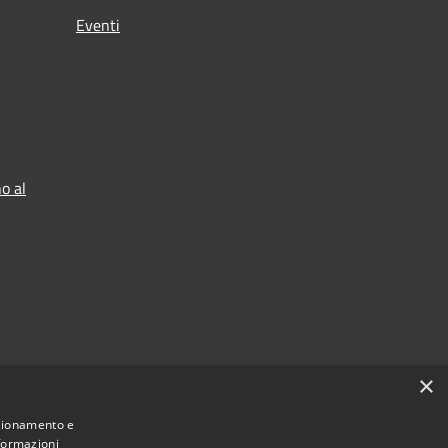
Eventi
o al
×
nzionamento e
nformazioni