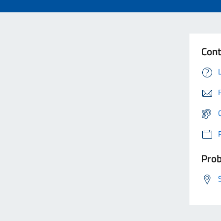
Cont
Prob