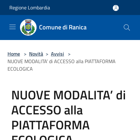
Salta al contenuto principale
Regione Lombardia
Comune di Ranica
Home
>
Novità
>
Avvisi
>
NUOVE MODALITA’ di ACCESSO alla PIATTAFORMA
ECOLOGICA
NUOVE MODALITA’ di
ACCESSO alla
PIATTAFORMA
ECOLOGICA