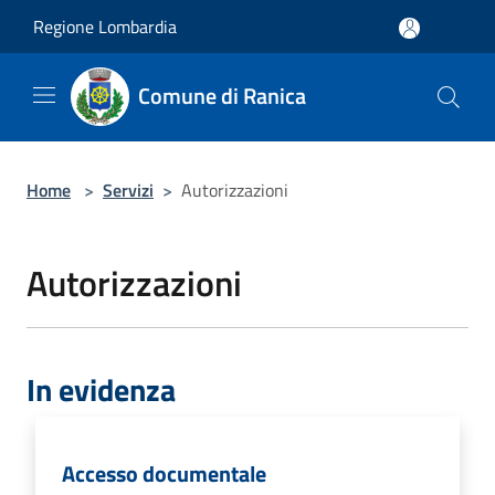
Salta al contenuto principale
Regione Lombardia
Comune di Ranica
Home
>
Servizi
>
Autorizzazioni
Autorizzazioni
In evidenza
Accesso documentale