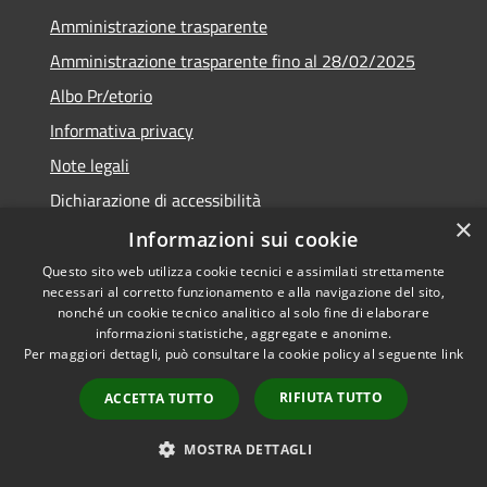
Amministrazione trasparente
Amministrazione trasparente fino al 28/02/2025
Albo Pr/etorio
Informativa privacy
Note legali
Dichiarazione di accessibilità
×
Obiettivi di accessibilità
Informazioni sui cookie
Questo sito web utilizza cookie tecnici e assimilati strettamente
necessari al corretto funzionamento e alla navigazione del sito,
nonché un cookie tecnico analitico al solo fine di elaborare
informazioni statistiche, aggregate e anonime.
RSS
Copyright © 2026 • Comune di
Per maggiori dettagli, può consultare la cookie policy al seguente
link
Accessibilità
Ranica • Powered by
Privacy
Municipium
Accesso
•
RIFIUTA TUTTO
ACCETTA TUTTO
Cookie
redazione
Mappa del sito
MOSTRA DETTAGLI