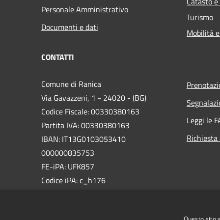
Catasto e
Personale Amministrativo
Turismo
Documenti e dati
Mobilità e
CONTATTI
Comune di Ranica
Prenotaz
Via Gavazzeni, 1 - 24020 - (BG)
Segnalazi
Codice Fiscale: 00330380163
Leggi le 
Partita IVA: 00330380163
Richiesta
IBAN: IT13G0103053410
000000835753
FE-iPA: UFK857
Codice iPA: c_h176
PEC:
comune.ranica@pec.regione.lombardia.it
Questo sito 