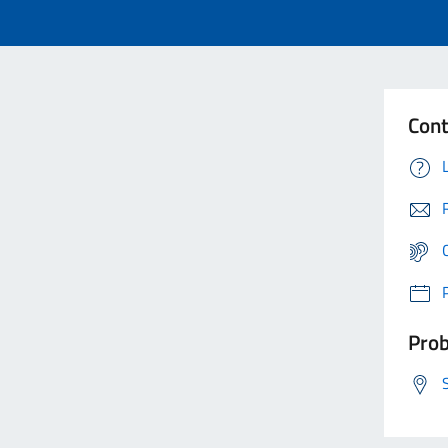
Cont
Prob