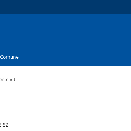
il Comune
contenuti
5:52