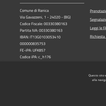
Comune di Ranica
Prenotaz
Via Gavazzeni, 1 - 24020 - (BG)
Segnalazi
Codice Fiscale: 00330380163
Leggi le 
Partita IVA: 00330380163
Richiesta
IBAN: IT13G0103053410
000000835753
FE-iPA: UFK857
Codice iPA: c_h176
PEC:
comune.ranica@pec.regione.lombardia.it
Questo sito 
Centralino Unico: +39 035 479011
alla navig