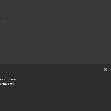
o al
×
nzionamento e
nformazioni