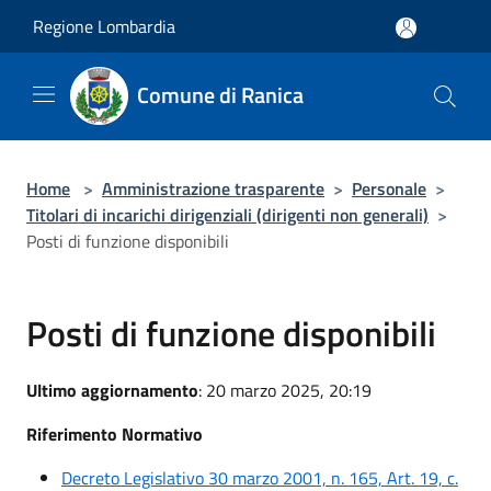
Salta al contenuto principale
Regione Lombardia
Comune di Ranica
Home
>
Amministrazione trasparente
>
Personale
>
Titolari di incarichi dirigenziali (dirigenti non generali)
>
Posti di funzione disponibili
Posti di funzione disponibili
Ultimo aggiornamento
: 20 marzo 2025, 20:19
Riferimento Normativo
Decreto Legislativo 30 marzo 2001, n. 165, Art. 19, c.