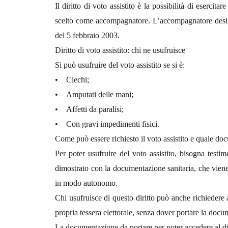
Il diritto di voto assistito è la possibilità di esercit
scelto come accompagnatore. L’accompagnatore designat
del 5 febbraio 2003.
Diritto di voto assistito: chi ne usufruisce
Si può usufruire del voto assistito se si è:
• Ciechi;
• Amputati delle mani;
• Affetti da paralisi;
• Con gravi impedimenti fisici.
Come può essere richiesto il voto assistito e quale d
Per poter usufruire del voto assistito, bisogna tes
dimostrato con la documentazione sanitaria, che viene 
in modo autonomo.
Chi usufruisce di questo diritto può anche richiedere a
propria tessera elettorale, senza dover portare la docu
La documentazione da portare per poter accedere al diri