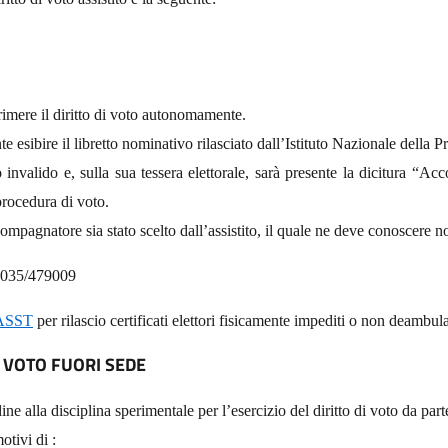
rimere il diritto di voto autonomamente.
nte esibire il libretto nominativo rilasciato dall’Istituto Nazionale della
nvalido e, sulla sua tessera elettorale, sarà presente la dicitura “Ac
 procedura di voto.
compagnatore sia stato scelto dall’assistito, il quale ne deve conoscere
le 035/479009
ASST
per rilascio certificati elettori fisicamente impediti o non deambula
I VOTO FUORI SEDE
ine alla disciplina sperimentale per l’esercizio del diritto di voto da parte
otivi di :