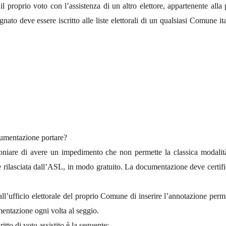
are il proprio voto con l’assistenza di un altro elettore, appartenente al
o deve essere iscritto alle liste elettorali di un qualsiasi Comune it
ocumentazione portare?
timoniare di avere un impedimento che non permette la classica modali
rilasciata dall’ASL, in modo gratuito. La documentazione deve certificar
ll’ufficio elettorale del proprio Comune di inserire l’annotazione perman
mentazione ogni volta al seggio.
tto di voto assistito è la seguente: