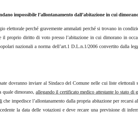
 rendano impossibile l’allontanamento dall’abitazione in cui dimoran
l seggio elettorale perché gravemente ammalati perché si trovano in condiz
e il proprio diritto di voto presso l’abitazione in cui dimorano in occ
opolari nazionali a norma dell’art.1 D.L.n.1/2006 convertito dalla l
ate dovranno inviare al Sindaco del Comune nelle cui liste elettorali s
la quale dimorano,
allegando il certificato medico attestante lo stato di
li
che impedisce l’allontanamento dalla propria abitazione per recarsi al 
edente la data delle votazioni e deve recare una previsione di infer