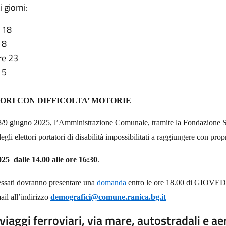
 giorni:
 18
18
re 23
15
ORI CON DIFFICOLTA’ MOTORIE
8/9 giugno 2025,
l’Amministrazione Comunale, tramite la Fondazione S.
gli elettori portatori di disabilità impossibilitati a raggiungere con prop
025
dalle 14.00 alle ore 16:30
.
teressati dovranno presentare una
domanda
entro le ore
18.00 di GIOVED
il all’indirizzo
demografici@comune.ranica.bg.it
 viaggi ferroviari, via mare, autostradali e ae