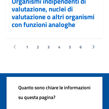
Organismi indipendenti di
valutazione, nuclei di
valutazione o altri organismi
con funzioni analoghe
1
2
3
4
5
6
Pagina precedente
Successi
Quanto sono chiare le informazioni
su questa pagina?