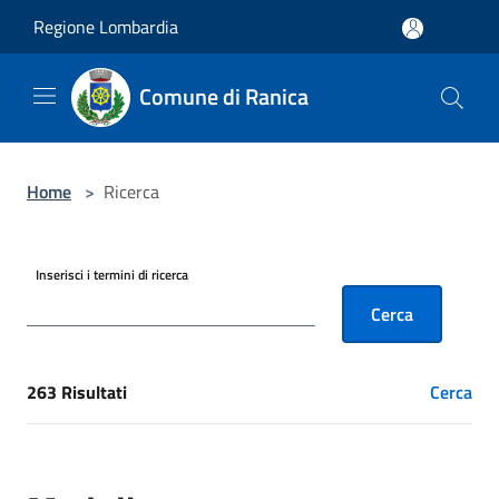
Salta al contenuto principale
Regione Lombardia
Comune di Ranica
Home
>
Ricerca
Inserisci i termini di ricerca
Cerca
263 Risultati
Cerca
[results] Risultati