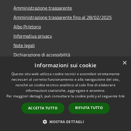
Amministrazione trasparente
Amministrazione trasparente fino al 28/02/2025
Albo Pr/etorio
Informativa privacy
Note legali
Dichiarazione di accessibilità
×
Obiettivi di accessibilità
Informazioni sui cookie
Questo sito web utilizza cookie tecnici e assimilati strettamente
necessari al corretto funzionamento e alla navigazione del sito,
nonché un cookie tecnico analitico al solo fine di elaborare
informazioni statistiche, aggregate e anonime.
RSS
Copyright © 2026 • Comune di
Per maggiori dettagli, può consultare la cookie policy al seguente
link
Accessibilità
Ranica • Powered by
Privacy
Municipium
Accesso
•
RIFIUTA TUTTO
ACCETTA TUTTO
Cookie
redazione
Mappa del sito
MOSTRA DETTAGLI