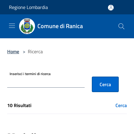
Salta al contenuto principale
Regione Lombardia
Comune di Ranica
Home
>
Ricerca
Inserisci i termini di ricerca
Cerca
10 Risultati
Cerca
[results] Risultati