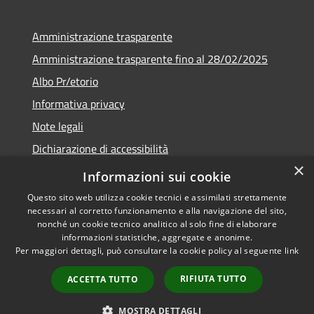
Amministrazione trasparente
Amministrazione trasparente fino al 28/02/2025
Albo Pr/etorio
Informativa privacy
Note legali
Dichiarazione di accessibilità
×
Obiettivi di accessibilità
Informazioni sui cookie
Questo sito web utilizza cookie tecnici e assimilati strettamente
necessari al corretto funzionamento e alla navigazione del sito,
nonché un cookie tecnico analitico al solo fine di elaborare
informazioni statistiche, aggregate e anonime.
RSS
Copyright © 2026 • Comune di
Per maggiori dettagli, può consultare la cookie policy al seguente
link
Accessibilità
Ranica • Powered by
Privacy
Municipium
Accesso
•
RIFIUTA TUTTO
ACCETTA TUTTO
Cookie
redazione
Mappa del sito
MOSTRA DETTAGLI