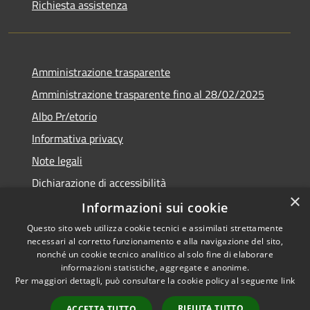
Richiesta assistenza
Amministrazione trasparente
Amministrazione trasparente fino al 28/02/2025
Albo Pr/etorio
Informativa privacy
Note legali
Dichiarazione di accessibilità
×
Obiettivi di accessibilità
Informazioni sui cookie
Questo sito web utilizza cookie tecnici e assimilati strettamente
necessari al corretto funzionamento e alla navigazione del sito,
nonché un cookie tecnico analitico al solo fine di elaborare
informazioni statistiche, aggregate e anonime.
RSS
Copyright © 2026 • Comune di
Per maggiori dettagli, può consultare la cookie policy al seguente
link
Accessibilità
Ranica • Powered by
Privacy
Municipium
Accesso
•
RIFIUTA TUTTO
ACCETTA TUTTO