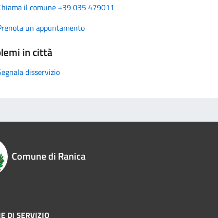
Chiama il comune +39 035 479011
Prenota un appuntamento
lemi in città
Segnala disservizio
Comune di Ranica
E DI SERVIZIO