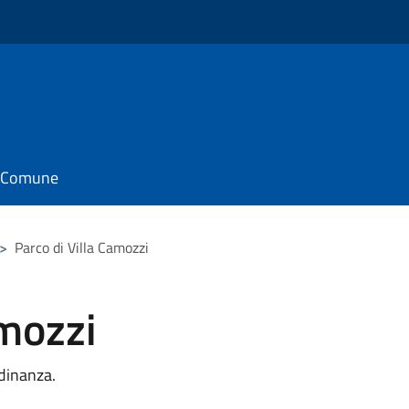
il Comune
>
Parco di Villa Camozzi
amozzi
dinanza.