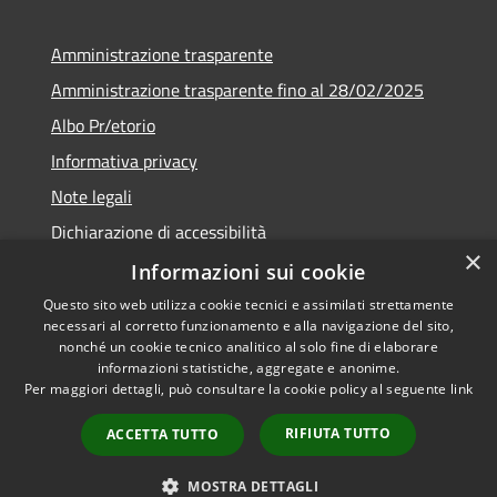
Amministrazione trasparente
Amministrazione trasparente fino al 28/02/2025
Albo Pr/etorio
Informativa privacy
Note legali
Dichiarazione di accessibilità
×
Obiettivi di accessibilità
Informazioni sui cookie
Questo sito web utilizza cookie tecnici e assimilati strettamente
necessari al corretto funzionamento e alla navigazione del sito,
nonché un cookie tecnico analitico al solo fine di elaborare
informazioni statistiche, aggregate e anonime.
RSS
Copyright © 2026 • Comune di
Per maggiori dettagli, può consultare la cookie policy al seguente
link
Accessibilità
Ranica • Powered by
Privacy
Municipium
Accesso
•
RIFIUTA TUTTO
ACCETTA TUTTO
Cookie
redazione
Mappa del sito
MOSTRA DETTAGLI