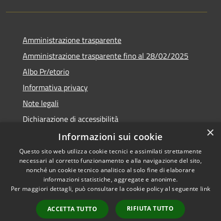
Amministrazione trasparente
Amministrazione trasparente fino al 28/02/2025
Albo Pr/etorio
Informativa privacy
Note legali
Dichiarazione di accessibilità
×
Obiettivi di accessibilità
Informazioni sui cookie
Questo sito web utilizza cookie tecnici e assimilati strettamente
necessari al corretto funzionamento e alla navigazione del sito,
nonché un cookie tecnico analitico al solo fine di elaborare
informazioni statistiche, aggregate e anonime.
RSS
Copyright © 2026 • Comune di
Per maggiori dettagli, può consultare la cookie policy al seguente
link
Accessibilità
Ranica • Powered by
Privacy
Municipium
Accesso
•
RIFIUTA TUTTO
ACCETTA TUTTO
Cookie
redazione