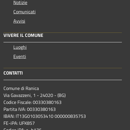
Notizie
Comunicati
Avvisi
VIVERE IL COMUNE
Luoghi
Eventi
CONTATTI
Comune di Ranica
Via Gavazzeni, 1 - 24020 - (BG)
Codice Fiscale: 00330380163
Partita IVA: 00330380163
IBAN: IT13G0103053410 000000835753
FE-iPA: UFK857
Codice iPA: c_h176