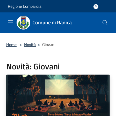
Salta al contenuto principale
Regione Lombardia
Comune di Ranica
Home
>
Novità
>
Giovani
Novità: Giovani