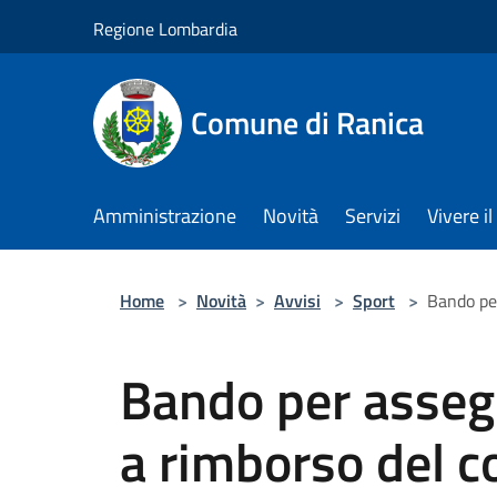
Salta al contenuto principale
Regione Lombardia
Comune di Ranica
Amministrazione
Novità
Servizi
Vivere 
Home
>
Novità
>
Avvisi
>
Sport
>
Bando per
Bando per asseg
a rimborso del c