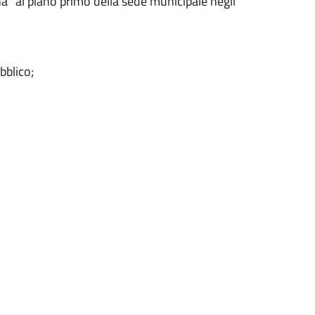
ona” al piano primo della sede municipale negli
bblico;