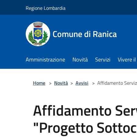
Salta al contenuto principale
Regione Lombardia
Comune di Ranica
Amministrazione
Novità
Servizi
Vivere 
Home
>
Novità
>
Avvisi
>
Affidamento Serviz
Affidamento Serv
"Progetto Sottoc