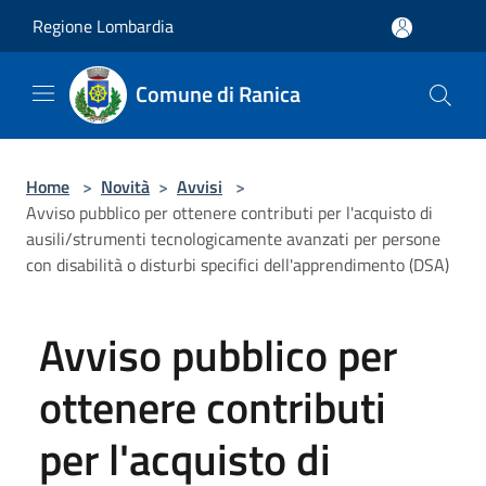
Salta al contenuto principale
Regione Lombardia
Comune di Ranica
Home
>
Novità
>
Avvisi
>
Avviso pubblico per ottenere contributi per l'acquisto di
ausili/strumenti tecnologicamente avanzati per persone
con disabilità o disturbi specifici dell'apprendimento (DSA)
Avviso pubblico per
ottenere contributi
per l'acquisto di