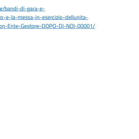
te/bandi-di-gara-e-
to-e-la-messa-in-esercizio-dellunita-
-con-Ente-Gestore-DOPO-DI-NOI-00001/