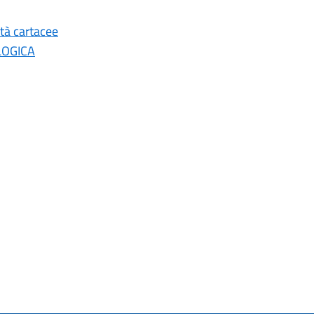
ità cartacee
LOGICA