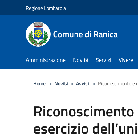
Salta al contenuto principale
Regione Lombardia
Comune di Ranica
Amministrazione
Novità
Servizi
Vivere 
Home
>
Novità
>
Avvisi
>
Riconoscimento e m
Riconoscimento 
esercizio dell’un