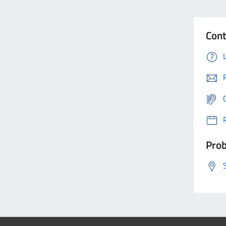
Cont
Prob