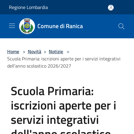
Salta al contenuto principale
Regione Lombardia
Comune di Ranica
Home
>
Novità
>
Notizie
>
Scuola Primaria: iscrizioni aperte per i servizi integrativi
dell'anno scolastico 2026/2027
Scuola Primaria:
iscrizioni aperte per i
servizi integrativi
dell'anno scolastico