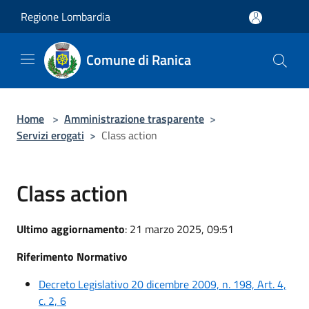
Salta al contenuto principale
Regione Lombardia
Comune di Ranica
Home
>
Amministrazione trasparente
>
Servizi erogati
>
Class action
Class action
Ultimo aggiornamento
: 21 marzo 2025, 09:51
Riferimento Normativo
Decreto Legislativo 20 dicembre 2009, n. 198, Art. 4,
c. 2, 6