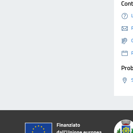
Cont
Prob