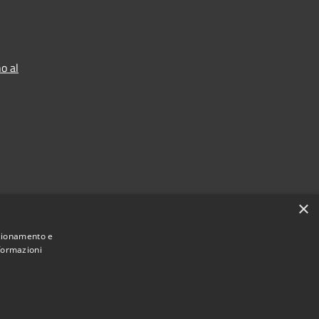
o al
×
nzionamento e
nformazioni