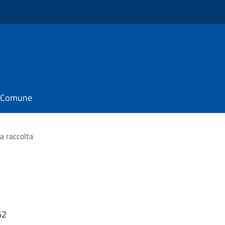
il Comune
la raccolta
52