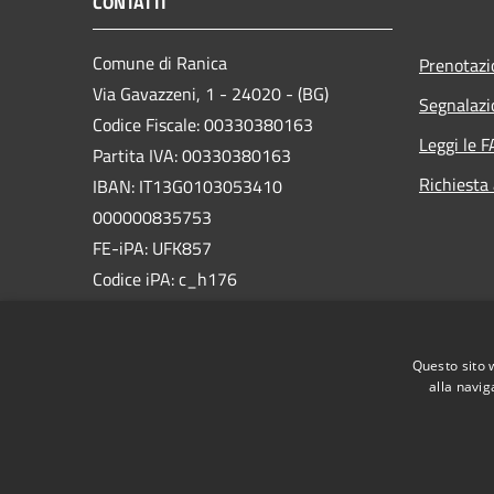
CONTATTI
Comune di Ranica
Prenotaz
Via Gavazzeni, 1 - 24020 - (BG)
Segnalazi
Codice Fiscale: 00330380163
Leggi le 
Partita IVA: 00330380163
Richiesta
IBAN: IT13G0103053410
000000835753
FE-iPA: UFK857
Codice iPA: c_h176
PEC:
comune.ranica@pec.regione.lombardia.it
Questo sito 
Centralino Unico: +39 035 479011
alla navig