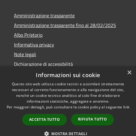
Amministrazione trasparente
Amministrazione trasparente fino al 28/02/2025
Albo Pr/etorio
Informativa privacy
Note legali
Dichiarazione di accessibilità
×
Obiettivi di accessibilità
Informazioni sui cookie
Questo sito web utilizza cookie tecnici e assimilati strettamente
necessari al corretto funzionamento e alla navigazione del sito,
nonché un cookie tecnico analitico al solo fine di elaborare
informazioni statistiche, aggregate e anonime.
RSS
Copyright © 2026 • Comune di
Per maggiori dettagli, può consultare la cookie policy al seguente
link
Accessibilità
Ranica • Powered by
Privacy
Municipium
Accesso
•
RIFIUTA TUTTO
ACCETTA TUTTO
Cookie
redazione
Mappa del sito
MOSTRA DETTAGLI