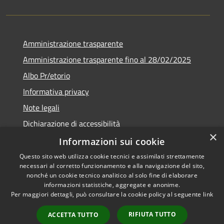
Amministrazione trasparente
Amministrazione trasparente fino al 28/02/2025
Albo Pr/etorio
Informativa privacy
Note legali
Dichiarazione di accessibilità
×
Obiettivi di accessibilità
Informazioni sui cookie
Questo sito web utilizza cookie tecnici e assimilati strettamente
necessari al corretto funzionamento e alla navigazione del sito,
nonché un cookie tecnico analitico al solo fine di elaborare
informazioni statistiche, aggregate e anonime.
RSS
Copyright © 2026 • Comune di
Per maggiori dettagli, può consultare la cookie policy al seguente
link
Accessibilità
Ranica • Powered by
Privacy
Municipium
Accesso
•
RIFIUTA TUTTO
ACCETTA TUTTO