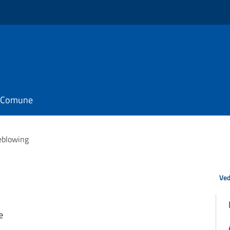
il Comune
eblowing
Ved
e