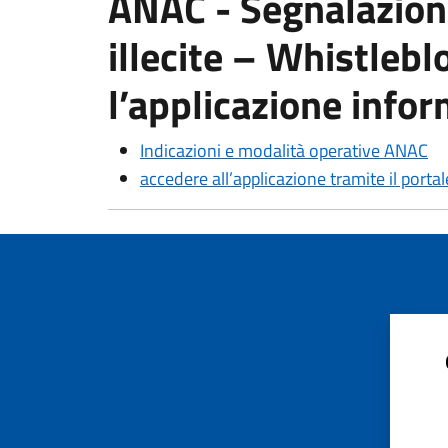
ANAC - Segnalazion
illecite – Whistleb
l’applicazione infor
Indicazioni e modalità operative ANAC
accedere all’applicazione tramite il porta