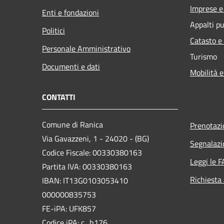
Imprese 
Enti e fondazioni
Appalti pu
Politici
Catasto e
Personale Amministrativo
Turismo
Documenti e dati
Mobilità e
CONTATTI
Comune di Ranica
Prenotaz
Via Gavazzeni, 1 - 24020 - (BG)
Segnalazi
Codice Fiscale: 00330380163
Leggi le 
Partita IVA: 00330380163
Richiesta
IBAN: IT13G0103053410
000000835753
FE-iPA: UFK857
Codice iPA: c_h176