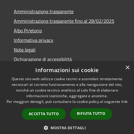
Amministrazione trasparente
Amministrazione trasparente fino al 28/02/2025
Albo Pr/etorio
Informativa privacy
Note legali
Dichiarazione di accessibilità
×
Obiettivi di accessibilità
Informazioni sui cookie
Questo sito web utilizza cookie tecnici e assimilati strettamente
necessari al corretto funzionamento e alla navigazione del sito,
nonché un cookie tecnico analitico al solo fine di elaborare
informazioni statistiche, aggregate e anonime.
RSS
Copyright © 2026 • Comune di
Per maggiori dettagli, può consultare la cookie policy al seguente
link
Accessibilità
Ranica • Powered by
Privacy
Municipium
Accesso
•
RIFIUTA TUTTO
ACCETTA TUTTO
Cookie
redazione
Mappa del sito
MOSTRA DETTAGLI