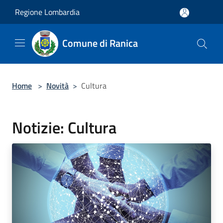
Salta al contenuto principale
Regione Lombardia
Comune di Ranica
Home
>
Novità
>
Cultura
Notizie: Cultura