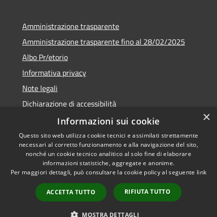
Amministrazione trasparente
Amministrazione trasparente fino al 28/02/2025
Albo Pr/etorio
Informativa privacy
Note legali
Dichiarazione di accessibilità
×
Obiettivi di accessibilità
Informazioni sui cookie
Questo sito web utilizza cookie tecnici e assimilati strettamente
necessari al corretto funzionamento e alla navigazione del sito,
nonché un cookie tecnico analitico al solo fine di elaborare
informazioni statistiche, aggregate e anonime.
RSS
Copyright © 2026 • Comune di
Per maggiori dettagli, può consultare la cookie policy al seguente
link
Accessibilità
Ranica • Powered by
Privacy
Municipium
Accesso
•
RIFIUTA TUTTO
ACCETTA TUTTO
Cookie
redazione
Mappa del sito
MOSTRA DETTAGLI