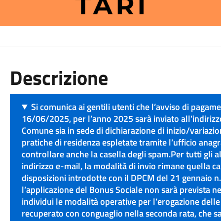
Descrizione
Si comunica ai gentili utenti che l’avviso di pag
16/06/2025, per l’anno 2025 sarà inviato all’indirizzo
Comune sia in sede di dichiarazione di inizio/variazi
pratiche di residenza espletate tramite l’ufficio anagra
controllare anche la casella degli spam.Per tutti gli 
indirizzo e-mail, la modalità di invio rimane quella c
disposizioni introdotte con il DPCM del 21 gennaio n
l’applicazione del Bonus Sociale non sarà prevista n
individui le modalità operative per l’erogazione delle
recuperato con conguaglio nella seconda rata, che sa