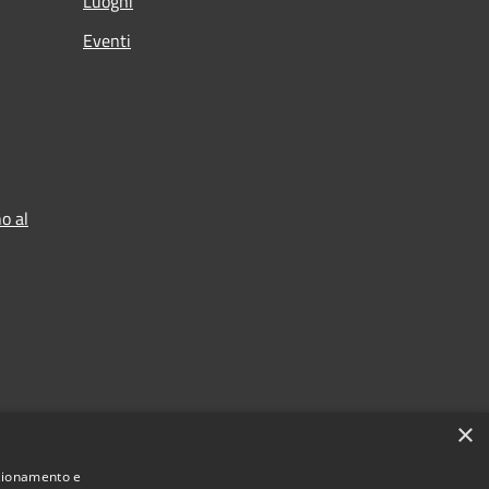
Luoghi
Eventi
o al
×
nzionamento e