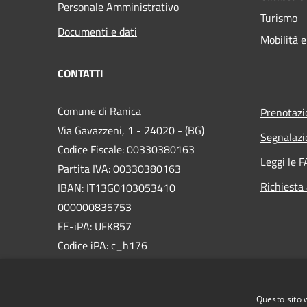
Personale Amministrativo
Turismo
Documenti e dati
Mobilità e
CONTATTI
Comune di Ranica
Prenotaz
Via Gavazzeni, 1 - 24020 - (BG)
Segnalazi
Codice Fiscale: 00330380163
Leggi le 
Partita IVA: 00330380163
Richiesta
IBAN: IT13G0103053410
000000835753
FE-iPA: UFK857
Codice iPA: c_h176
PEC:
comune.ranica@pec.regione.lombardia.it
Questo sito 