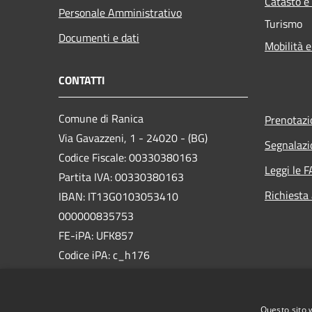
Catasto e
Personale Amministrativo
Turismo
Documenti e dati
Mobilità e
CONTATTI
Comune di Ranica
Prenotaz
Via Gavazzeni, 1 - 24020 - (BG)
Segnalazi
Codice Fiscale: 00330380163
Leggi le 
Partita IVA: 00330380163
Richiesta
IBAN: IT13G0103053410
000000835753
FE-iPA: UFK857
Codice iPA: c_h176
PEC:
comune.ranica@pec.regione.lombardia.it
Questo sito 