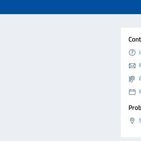
Cont
Prob