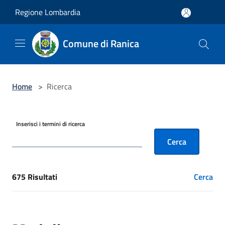
Salta al contenuto principale
Regione Lombardia
Comune di Ranica
Home
>
Ricerca
Inserisci i termini di ricerca
Cerca
675 Risultati
Cerca
[results] Risultati