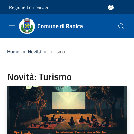
Salta al contenuto principale
Regione Lombardia
Comune di Ranica
Home
>
Novità
>
Turismo
Novità: Turismo