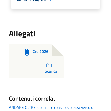
VAI ALLA PAGINA
Allegati
Cre 2026
PDF
Scarica
Contenuti correlati
ANDARE OLTRE: Costruire consapevolezza verso un