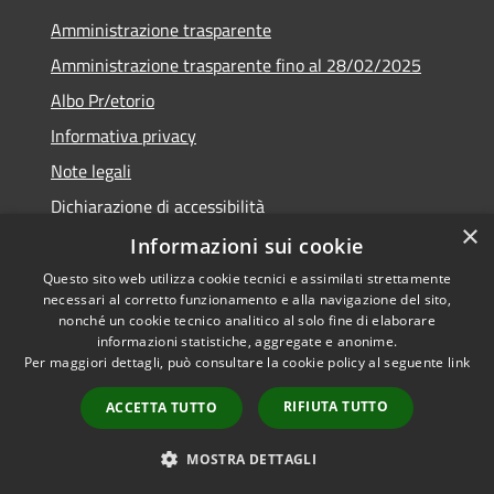
Amministrazione trasparente
Amministrazione trasparente fino al 28/02/2025
Albo Pr/etorio
Informativa privacy
Note legali
Dichiarazione di accessibilità
×
Obiettivi di accessibilità
Informazioni sui cookie
Questo sito web utilizza cookie tecnici e assimilati strettamente
necessari al corretto funzionamento e alla navigazione del sito,
nonché un cookie tecnico analitico al solo fine di elaborare
informazioni statistiche, aggregate e anonime.
RSS
Copyright © 2026 • Comune di
Per maggiori dettagli, può consultare la cookie policy al seguente
link
Accessibilità
Ranica • Powered by
Privacy
Municipium
Accesso
•
RIFIUTA TUTTO
ACCETTA TUTTO
Cookie
redazione
Mappa del sito
MOSTRA DETTAGLI