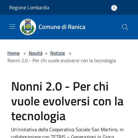
Salta al contenuto principale
Regione Lombardia
Comune di Ranica
Home
>
Novità
>
Notizie
>
Nonni 2.0 - Per chi vuole evolversi con la tecnologia
Nonni 2.0 - Per chi
vuole evolversi con la
tecnologia
Un’iniziativa della Cooperativa Sociale San Martino, in
collaborazione con TETRIS – Generazioni in Gioco.