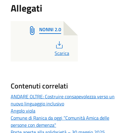
Allegati
NONNI 2.0
PDF
Scarica
Contenuti correlati
ANDARE OLTRE: Costruire consapevolezza verso un
nuovo linguaggio inclusivo
Angolo viola
Comune di Ranica da oggi “Comunità Amica delle
persone con demenza"
Porte aperte alla solidarietà – 30 maggio 2025