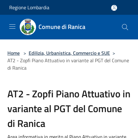
Salta al contenuto principale
Regione Lombardia
Comune di Ranica
Home
>
Edilizia, Urbanistica, Commercio e SUE
>
AT2 - Zopfi Piano Attuativo in variante al PGT del Comune
di Ranica
AT2 - Zopfi Piano Attuativo in
variante al PGT del Comune
di Ranica
Area informativa in merito al Piano Attuativo in variante