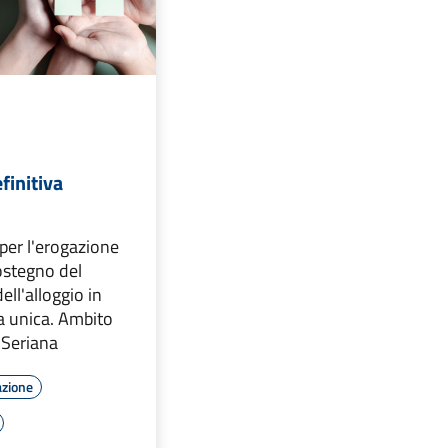
finitiva
per l'erogazione
sostegno del
ll'alloggio in
a unica. Ambito
e Seriana
azione