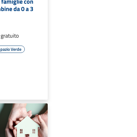
e famiglie con
bine da 0 a 3
 gratuito
pazio Verde